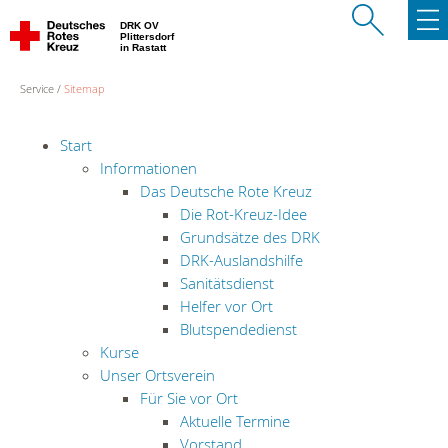
DRK OV
Plittersdorf
in Rastatt
Service
Sitemap
Start
Informationen
Das Deutsche Rote Kreuz
Die Rot-Kreuz-Idee
Grundsätze des DRK
DRK-Auslandshilfe
Sanitätsdienst
Helfer vor Ort
Blutspendedienst
Kurse
Unser Ortsverein
Für Sie vor Ort
Aktuelle Termine
Vorstand