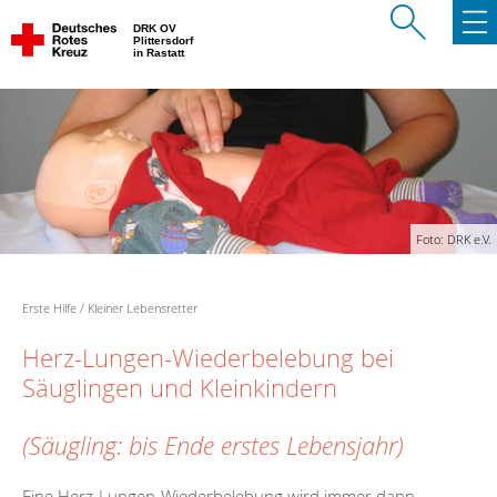
DRK OV
Plittersdorf
in Rastatt
Foto: DRK e.V.
Erste Hilfe
Kleiner Lebensretter
Herz-Lungen-Wiederbelebung bei
Säuglingen und Kleinkindern
(Säugling: bis Ende erstes Lebensjahr)
Eine Herz-Lungen-Wiederbelebung wird immer dann