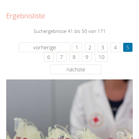
Ergebnisliste
Suchergebnisse 41 bis 50 von 171
vorherige
1
2
3
4
5
6
7
8
9
10
nächste