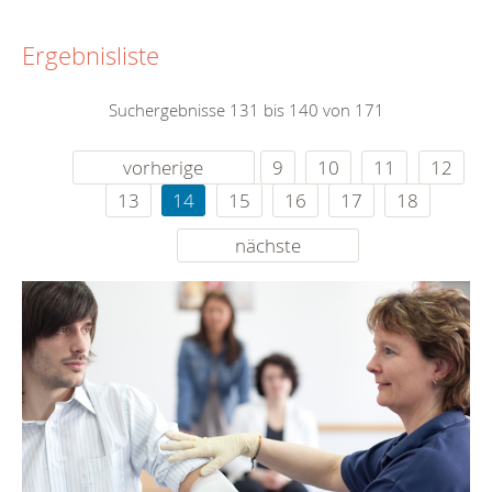
Ergebnisliste
Suchergebnisse 131 bis 140 von 171
vorherige
9
10
11
12
13
14
15
16
17
18
nächste