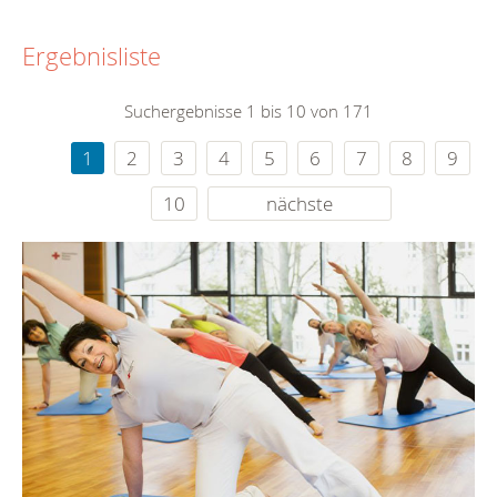
Ergebnisliste
Suchergebnisse 1 bis 10 von 171
1
2
3
4
5
6
7
8
9
10
nächste