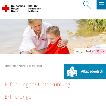
DRK OV
Plittersdorf
in Rastatt
Foto: J. F. Müller / DRK e.V.
Erste Hilfe
Kleiner Lebensretter
Erfrierungen/ Unterkühlung
Erfrierungen