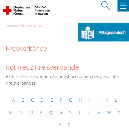
DRK OV
Plittersdorf
in Rastatt
Adressen
Kreisverbände
Kreisverbände
Rotkreuz Kreisverbände
Bitte klicken Sie auf den Anfangsbuchstaben des gesuchten
Kreisverbandes.
A
B
C
D
E
F
G
H
I
J
K
L
M
N
O
P
Q
R
S
T
U
V
W
X
Y
Z